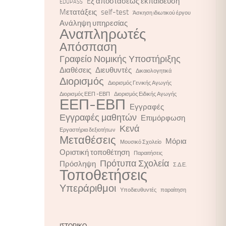
Eξ αποστάσεως εκπαίδευση
EDUPASS
Mετατάξεις
self-test
Άσκηση ιδιωτικού έργου
Ανάληψη υπηρεσίας
Αναπληρωτές
Απόσπαση
Γραφείο Νομικής Υποστήριξης
Διαθέσεις
Διευθυντές
Δικαιολογητικά
Διορισμός
Διορισμός Γενικής Αγωγής
Διορισμός ΕΕΠ -ΕΒΠ
Διορισμός Ειδικής Αγωγής
ΕΕΠ-ΕΒΠ
Εγγραφές
Εγγραφές μαθητών
Επιμόρφωση
Κενά
Εργαστήρια δεξιοτήτων
Μεταθέσεις
Μόρια
Μουσικό Σχολείο
Οριστική τοποθέτηση
Παραιτήσεις
Πρότυπα Σχολεία
Πρόσληψη
Σ.Δ.Ε.
Τοποθετήσεις
Υπεράριθμοι
Υποδιευθυντές
παραίτηση
ΙΣΤΟΡΙΚΌ