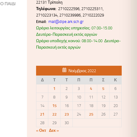
22131 Τρίπολη
Ο ΠΑΙΔΙ
Τηλέφωνα:
2710222596, 2710225311,
2710223134, 2710239986, 2710222029
Email:
mail@dipe.ark.sch.gr
Ωράριο λειτουργίας υπηρεσίας: 07.00-15.00
Δευτέρα-Παρασκευή εκτός αργιών
Ωράριο υποδοχής κοινού: 08.00-14.00 Δευτέρα-
Παρασκευή εκτός αργιών
Νοέμβριος 2022
Δ
Τ
Τ
Π
Π
Σ
Κ
1
2
3
4
5
6
7
8
9
10
11
12
13
14
15
16
17
18
19
20
21
22
23
24
25
26
27
28
29
30
« Οκτ
Δεκ »