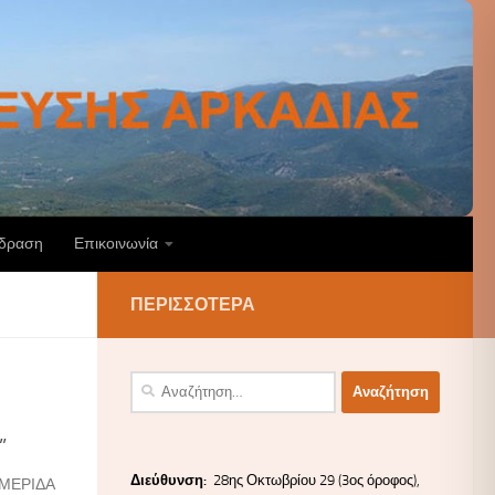
άδραση
Επικοινωνία
ΠΕΡΙΣΣΌΤΕΡΑ
Αναζήτηση
για:
”
Διεύ
θυνσ
η:
28ης Οκτωβρίου 29 (3ος όροφος),
ΜΕΡΙΔΑ