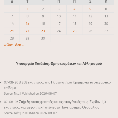
Δ
Τ
Τ
Π
Π
Σ
Κ
1
2
3
4
5
6
7
8
9
10
11
12
13
14
15
16
17
18
19
20
21
22
23
24
25
26
27
28
29
30
« Οκτ
Δεκ »
Υπουργείο Παιδείας, Θρησκευμάτων και Αθλητισμού
07-08-26 3,358 εκατ. ευρώ στο Πανεπιστήμιο Κρήτης για το στεγαστικό
επίδομα
Source: Νέα
Published on 2026-08-07
07-08-26 Στήριξη στους φοιτητές και τις οικογένειές τους: Σχεδόν 2,3
εκατ. ευρώ για τη φοιτητική στέγη στο Πανεπιστήμιο Θεσσαλίας
Source: Νέα
Published on 2026-08-07