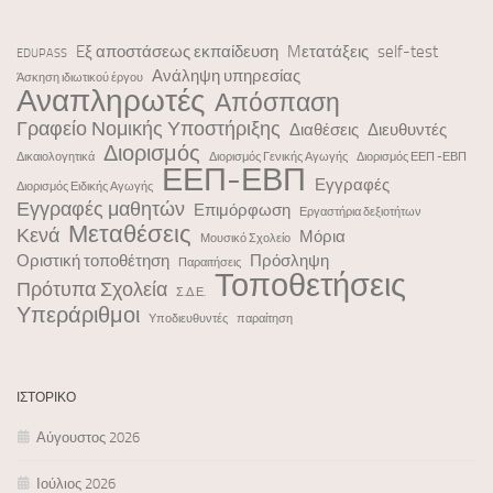
Eξ αποστάσεως εκπαίδευση
Mετατάξεις
self-test
EDUPASS
Ανάληψη υπηρεσίας
Άσκηση ιδιωτικού έργου
Αναπληρωτές
Απόσπαση
Γραφείο Νομικής Υποστήριξης
Διαθέσεις
Διευθυντές
Διορισμός
Δικαιολογητικά
Διορισμός Γενικής Αγωγής
Διορισμός ΕΕΠ -ΕΒΠ
ΕΕΠ-ΕΒΠ
Εγγραφές
Διορισμός Ειδικής Αγωγής
Εγγραφές μαθητών
Επιμόρφωση
Εργαστήρια δεξιοτήτων
Μεταθέσεις
Κενά
Μόρια
Μουσικό Σχολείο
Οριστική τοποθέτηση
Πρόσληψη
Παραιτήσεις
Τοποθετήσεις
Πρότυπα Σχολεία
Σ.Δ.Ε.
Υπεράριθμοι
Υποδιευθυντές
παραίτηση
ΙΣΤΟΡΙΚΌ
Αύγουστος 2026
Ιούλιος 2026