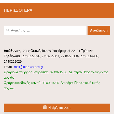
ΠΕΡΙΣΣΌΤΕΡΑ
Αναζήτηση
για:
Διεύ
θυνσ
η:
28ης Οκτωβρίου 29 (3ος όροφος), 22131 Τρίπολη
Τηλέφωνα:
2710222596, 2710225311, 2710223134, 2710239986,
2710222029
Email:
mail@dipe.ark.sch.gr
Ωράριο λειτουργίας υπηρεσίας: 07.00-15.00 Δευτέρα-Παρασκευή εκτός
αργιών
Ωράριο υποδοχής κοινού: 08.00-14.00 Δευτέρα-Παρασκευή εκτός
αργιών
Νοέμβριος 2022