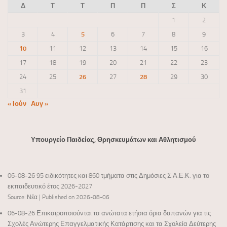
Δ
Τ
Τ
Π
Π
Σ
Κ
1
2
3
4
5
6
7
8
9
10
11
12
13
14
15
16
17
18
19
20
21
22
23
24
25
26
27
28
29
30
31
« Ιούν
Αυγ »
Υπουργείο Παιδείας, Θρησκευμάτων και Αθλητισμού
06-08-26 95 ειδικότητες και 860 τμήματα στις Δημόσιες Σ.Α.Ε.Κ. για το
εκπαιδευτικό έτος 2026-2027
Source: Νέα
Published on 2026-08-06
06-08-26 Επικαιροποιούνται τα ανώτατα ετήσια όρια δαπανών για τις
Σχολές Ανώτερης Επαγγελματικής Κατάρτισης και τα Σχολεία Δεύτερης