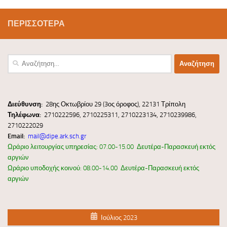
ΠΕΡΙΣΣΌΤΕΡΑ
Αναζήτηση
για:
Διεύ
θυνσ
η:
28ης Οκτωβρίου 29 (3ος όροφος), 22131 Τρίπολη
Τηλέφωνα:
2710222596, 2710225311, 2710223134, 2710239986,
2710222029
Email:
mail@dipe.ark.sch.gr
Ωράριο λειτουργίας υπηρεσίας: 07.00-15.00 Δευτέρα-Παρασκευή εκτός
αργιών
Ωράριο υποδοχής κοινού: 08.00-14.00 Δευτέρα-Παρασκευή εκτός
αργιών
Ιούλιος 2023