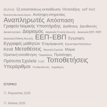
Eξ αποστάσεως εκπαίδευση
Mετατάξεις
self-test
EDUPASS
Ανάληψη υπηρεσίας
Άσκηση ιδιωτικού έργου
Αναπληρωτές
Απόσπαση
Γραφείο Νομικής Υποστήριξης
Διαθέσεις
Διευθυντές
Διορισμός
Δικαιολογητικά
Διορισμός Γενικής Αγωγής
Διορισμός ΕΕΠ -ΕΒΠ
ΕΕΠ-ΕΒΠ
Εγγραφές
Διορισμός Ειδικής Αγωγής
Εγγραφές μαθητών
Επιμόρφωση
Εργαστήρια δεξιοτήτων
Μεταθέσεις
Κενά
Μόρια
Μουσικό Σχολείο
Οριστική τοποθέτηση
Πρόσληψη
Παραιτήσεις
Τοποθετήσεις
Πρότυπα Σχολεία
Σ.Δ.Ε.
Υπεράριθμοι
Υποδιευθυντές
παραίτηση
ΙΣΤΟΡΙΚΌ
Αύγουστος 2026
Ιούλιος 2026