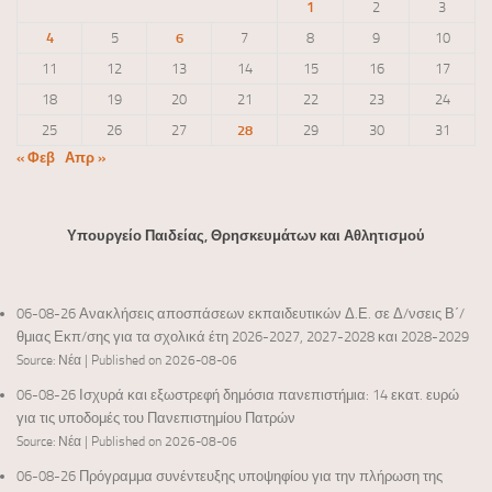
1
2
3
4
5
6
7
8
9
10
11
12
13
14
15
16
17
18
19
20
21
22
23
24
25
26
27
28
29
30
31
« Φεβ
Απρ »
Υπουργείο Παιδείας, Θρησκευμάτων και Αθλητισμού
06-08-26 Ανακλήσεις αποσπάσεων εκπαιδευτικών Δ.Ε. σε Δ/νσεις Β΄/
θμιας Εκπ/σης για τα σχολικά έτη 2026-2027, 2027-2028 και 2028-2029
Source: Νέα
Published on 2026-08-06
06-08-26 Ισχυρά και εξωστρεφή δημόσια πανεπιστήμια: 14 εκατ. ευρώ
για τις υποδομές του Πανεπιστημίου Πατρών
Source: Νέα
Published on 2026-08-06
06-08-26 Πρόγραμμα συνέντευξης υποψηφίου για την πλήρωση της