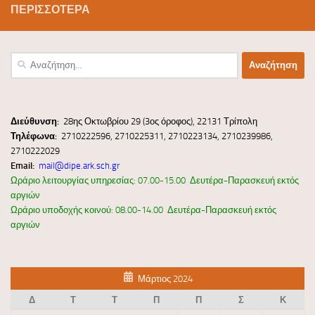
ΠΕΡΙΣΣΌΤΕΡΑ
Αναζήτηση
για:
Διεύ
θυνσ
η:
28ης Οκτωβρίου 29 (3ος όροφος), 22131 Τρίπολη
Τηλέφωνα:
2710222596, 2710225311, 2710223134, 2710239986,
2710222029
Email:
mail@dipe.ark.sch.gr
Ωράριο λειτουργίας υπηρεσίας: 07.00-15.00 Δευτέρα-Παρασκευή εκτός
αργιών
Ωράριο υποδοχής κοινού: 08.00-14.00 Δευτέρα-Παρασκευή εκτός
αργιών
Μάρτιος 2024
Δ
Τ
Τ
Π
Π
Σ
Κ