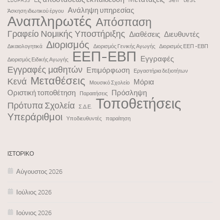
EDUPASS
Ανάληψη υπηρεσίας
Άσκηση ιδιωτικού έργου
Αναπληρωτές
Απόσπαση
Γραφείο Νομικής Υποστήριξης
Διαθέσεις
Διευθυντές
Διορισμός
Δικαιολογητικά
Διορισμός Γενικής Αγωγής
Διορισμός ΕΕΠ -ΕΒΠ
ΕΕΠ-ΕΒΠ
Εγγραφές
Διορισμός Ειδικής Αγωγής
Εγγραφές μαθητών
Επιμόρφωση
Εργαστήρια δεξιοτήτων
Μεταθέσεις
Κενά
Μόρια
Μουσικό Σχολείο
Οριστική τοποθέτηση
Πρόσληψη
Παραιτήσεις
Τοποθετήσεις
Πρότυπα Σχολεία
Σ.Δ.Ε.
Υπεράριθμοι
Υποδιευθυντές
παραίτηση
ΙΣΤΟΡΙΚΌ
Αύγουστος 2026
Ιούλιος 2026
Ιούνιος 2026