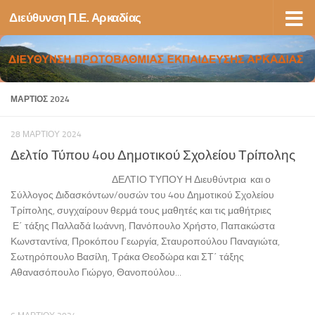
Διεύθυνση Π.Ε. Αρκαδίας
Skip to content
ΜΆΡΤΙΟΣ 2024
28 ΜΑΡΤΊΟΥ 2024
Δελτίο Τύπου 4ου Δημοτικού Σχολείου Τρίπολης
ΔΕΛΤΙΟ ΤΥΠΟΥ Η Διευθύντρια και ο
Σύλλογος Διδασκόντων/ουσών του 4ου Δημοτικού Σχολείου
Τρίπολης, συγχαίρουν θερμά τους μαθητές και τις μαθήτριες
Ε΄ τάξης Παλλαδά Ιωάννη, Πανόπουλο Χρήστο, Παπακώστα
Κωνσταντίνα, Προκόπου Γεωργία, Σταυροπούλου Παναγιώτα,
Σωτηρόπουλο Βασίλη, Τράκα Θεοδώρα και ΣΤ΄ τάξης
Αθανασόπουλο Γιώργο, Θανοπούλου...