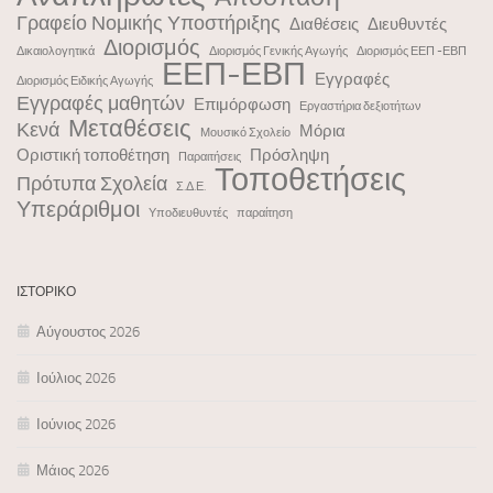
Γραφείο Νομικής Υποστήριξης
Διαθέσεις
Διευθυντές
Διορισμός
Δικαιολογητικά
Διορισμός Γενικής Αγωγής
Διορισμός ΕΕΠ -ΕΒΠ
ΕΕΠ-ΕΒΠ
Εγγραφές
Διορισμός Ειδικής Αγωγής
Εγγραφές μαθητών
Επιμόρφωση
Εργαστήρια δεξιοτήτων
Μεταθέσεις
Κενά
Μόρια
Μουσικό Σχολείο
Οριστική τοποθέτηση
Πρόσληψη
Παραιτήσεις
Τοποθετήσεις
Πρότυπα Σχολεία
Σ.Δ.Ε.
Υπεράριθμοι
Υποδιευθυντές
παραίτηση
ΙΣΤΟΡΙΚΌ
Αύγουστος 2026
Ιούλιος 2026
Ιούνιος 2026
Μάιος 2026