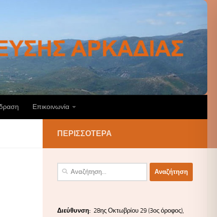
άδραση
Επικοινωνία
ΠΕΡΙΣΣΌΤΕΡΑ
Αναζήτηση
για:
Διεύ
θυνσ
η:
28ης Οκτωβρίου 29 (3ος όροφος),