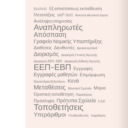
Eξ αποστάσεως εκπαίδευση
EDUPASS
Mετατάξεις
self-test
Άσκηση ιδιωτικού έργου
Ανάληψη υπηρεσίας
Αναπληρωτές
Απόσπαση
Γραφείο Νομικής Υποστήριξης
Διαθέσεις
Διευθυντές
Δικαιολογητικά
Διορισμός
Διορισμός Γενικής Αγωγής
Διορισμός ΕΕΠ -ΕΒΠ
Διορισμός Ειδικής Αγωγής
ΕΕΠ-ΕΒΠ
Εγγραφές
Εγγραφές μαθητών
Επιμόρφωση
Κενά
Εργαστήρια δεξιοτήτων
Μεταθέσεις
Μόρια
Μουσικό Σχολείο
Οριστική τοποθέτηση
Παραιτήσεις
Πρότυπα Σχολεία
Πρόσληψη
Σ.Δ.Ε.
Τοποθετήσεις
Υπεράριθμοι
Υποδιευθυντές
παραίτηση