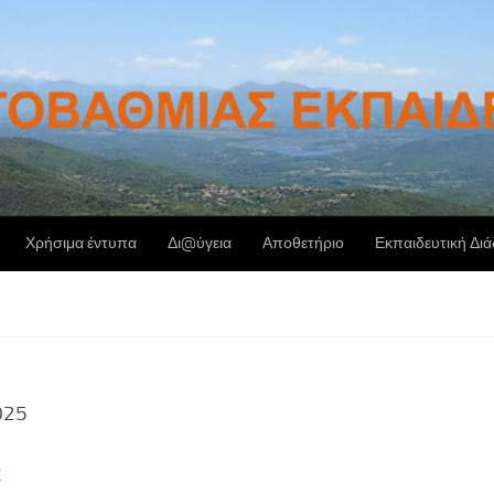
Χρήσιμα έντυπα
Δι@ύγεια
Αποθετήριο
Εκπαιδευτική Δι
025
Ε