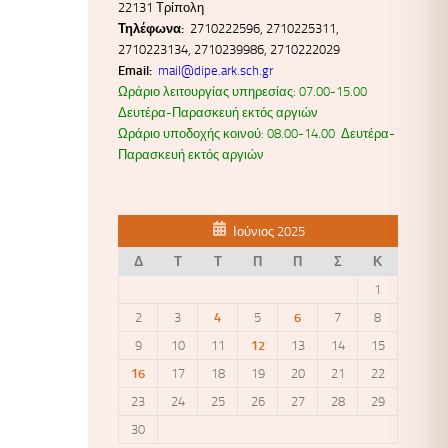
22131 Τρίπολη
Τηλέφωνα:
2710222596, 2710225311,
2710223134, 2710239986, 2710222029
Email:
mail@dipe.ark.sch.gr
Ωράριο λειτουργίας υπηρεσίας: 07.00-15.00
Δευτέρα-Παρασκευή εκτός αργιών
Ωράριο υποδοχής κοινού: 08.00-14.00 Δευτέρα-
Παρασκευή εκτός αργιών
Ιούνιος 2025
Δ
Τ
Τ
Π
Π
Σ
Κ
1
2
3
4
5
6
7
8
9
10
11
12
13
14
15
16
17
18
19
20
21
22
23
24
25
26
27
28
29
30