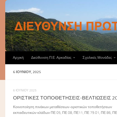
Skip to content
Αρχική
Διεύθυνση Π.Ε. Αρκαδίας
Σχολικές Μονάδες
6 ΙΟΥΝΊΟΥ, 2025
6 ΙΟΥΝΊΟΥ 2025
ΟΡΙΣΤΙΚΕΣ ΤΟΠΟΘΕΤΗΣΕΙΣ-ΒΕΛΤΙΩΣΕΙΣ 2
Κοινοποίηση πινάκων μεταθέσεων-οριστικών τοποθετήσεων
εκπαιδευτικών κλάδων ΠΕ 05, ΠΕ 08, ΠΕ11, ΠΕ 79.01, ΠΕ 86, Π