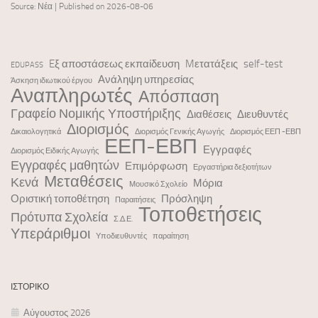
Source: Νέα
Published on 2026-08-06
Eξ αποστάσεως εκπαίδευση
Mετατάξεις
self-test
EDUPASS
Ανάληψη υπηρεσίας
Άσκηση ιδιωτικού έργου
Αναπληρωτές
Απόσπαση
Γραφείο Νομικής Υποστήριξης
Διαθέσεις
Διευθυντές
Διορισμός
Δικαιολογητικά
Διορισμός Γενικής Αγωγής
Διορισμός ΕΕΠ -ΕΒΠ
ΕΕΠ-ΕΒΠ
Εγγραφές
Διορισμός Ειδικής Αγωγής
Εγγραφές μαθητών
Επιμόρφωση
Εργαστήρια δεξιοτήτων
Μεταθέσεις
Κενά
Μόρια
Μουσικό Σχολείο
Οριστική τοποθέτηση
Πρόσληψη
Παραιτήσεις
Τοποθετήσεις
Πρότυπα Σχολεία
Σ.Δ.Ε.
Υπεράριθμοι
Υποδιευθυντές
παραίτηση
ΙΣΤΟΡΙΚΌ
Αύγουστος 2026