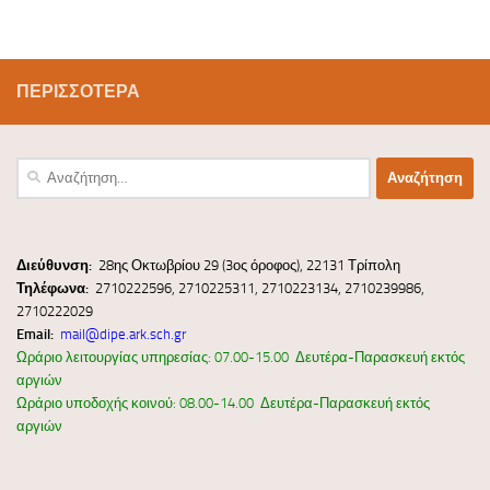
ΠΕΡΙΣΣΌΤΕΡΑ
Αναζήτηση
για:
Διεύ
θυνσ
η:
28ης Οκτωβρίου 29 (3ος όροφος), 22131 Τρίπολη
Τηλέφωνα:
2710222596, 2710225311, 2710223134, 2710239986,
2710222029
Email:
mail@dipe.ark.sch.gr
Ωράριο λειτουργίας υπηρεσίας: 07.00-15.00 Δευτέρα-Παρασκευή εκτός
αργιών
Ωράριο υποδοχής κοινού: 08.00-14.00 Δευτέρα-Παρασκευή εκτός
αργιών