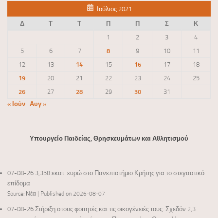
Ιούλιος 2021
Δ
Τ
Τ
Π
Π
Σ
Κ
1
2
3
4
5
6
7
8
9
10
11
12
13
14
15
16
17
18
19
20
21
22
23
24
25
26
27
28
29
30
31
« Ιούν
Αυγ »
Υπουργείο Παιδείας, Θρησκευμάτων και Αθλητισμού
07-08-26 3,358 εκατ. ευρώ στο Πανεπιστήμιο Κρήτης για το στεγαστικό
επίδομα
Source: Νέα
Published on 2026-08-07
07-08-26 Στήριξη στους φοιτητές και τις οικογένειές τους: Σχεδόν 2,3