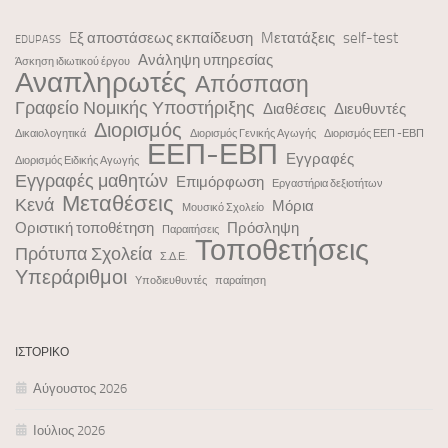
Eξ αποστάσεως εκπαίδευση
Mετατάξεις
self-test
EDUPASS
Ανάληψη υπηρεσίας
Άσκηση ιδιωτικού έργου
Αναπληρωτές
Απόσπαση
Γραφείο Νομικής Υποστήριξης
Διαθέσεις
Διευθυντές
Διορισμός
Δικαιολογητικά
Διορισμός Γενικής Αγωγής
Διορισμός ΕΕΠ -ΕΒΠ
ΕΕΠ-ΕΒΠ
Εγγραφές
Διορισμός Ειδικής Αγωγής
Εγγραφές μαθητών
Επιμόρφωση
Εργαστήρια δεξιοτήτων
Μεταθέσεις
Κενά
Μόρια
Μουσικό Σχολείο
Οριστική τοποθέτηση
Πρόσληψη
Παραιτήσεις
Τοποθετήσεις
Πρότυπα Σχολεία
Σ.Δ.Ε.
Υπεράριθμοι
Υποδιευθυντές
παραίτηση
ΙΣΤΟΡΙΚΌ
Αύγουστος 2026
Ιούλιος 2026