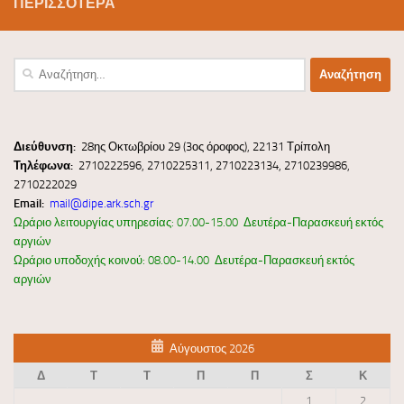
ΠΕΡΙΣΣΌΤΕΡΑ
Αναζήτηση
για:
Διεύ
θυνσ
η:
28ης Οκτωβρίου 29 (3ος όροφος), 22131 Τρίπολη
Τηλέφωνα:
2710222596, 2710225311, 2710223134, 2710239986,
2710222029
Email:
mail@dipe.ark.sch.gr
Ωράριο λειτουργίας υπηρεσίας: 07.00-15.00 Δευτέρα-Παρασκευή εκτός
αργιών
Ωράριο υποδοχής κοινού: 08.00-14.00 Δευτέρα-Παρασκευή εκτός
αργιών
Αύγουστος 2026
Δ
Τ
Τ
Π
Π
Σ
Κ
1
2