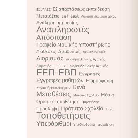
Eξ αποστάσεως εκπαίδευση
EDUPASS
Mετατάξεις
self-test
Άσκηση ιδιωτικού έργου
Ανάληψη υπηρεσίας
Αναπληρωτές
Απόσπαση
Γραφείο Νομικής Υποστήριξης
Διαθέσεις
Διευθυντές
Δικαιολογητικά
Διορισμός
Διορισμός Γενικής Αγωγής
Διορισμός ΕΕΠ -ΕΒΠ
Διορισμός Ειδικής Αγωγής
ΕΕΠ-ΕΒΠ
Εγγραφές
Εγγραφές μαθητών
Επιμόρφωση
Κενά
Εργαστήρια δεξιοτήτων
Μεταθέσεις
Μόρια
Μουσικό Σχολείο
Οριστική τοποθέτηση
Παραιτήσεις
Πρότυπα Σχολεία
Πρόσληψη
Σ.Δ.Ε.
Τοποθετήσεις
Υπεράριθμοι
Υποδιευθυντές
παραίτηση