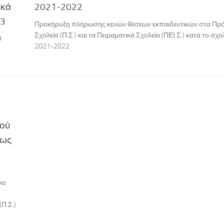
ικά
2021-2022
23
Προκήρυξη πλήρωσης κενών θέσεων εκπαιδευτικών στα Πρ
Σχολεία (Π.Σ.) και τα Πειραματικά Σχολεία (ΠΕΙ.Σ.) κατά το σχο
Ο
2021-2022
κού
 ως
να
Π.Σ.)