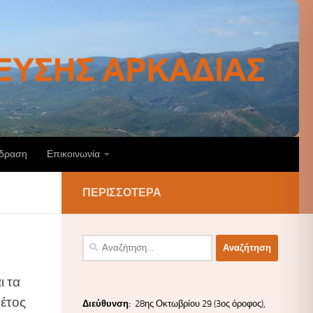
άδραση
Επικοινωνία
ΠΕΡΙΣΣΌΤΕΡΑ
Αναζήτηση
για:
ι τα
 έτος
Διεύ
θυνσ
η:
28ης Οκτωβρίου 29 (3ος όροφος),