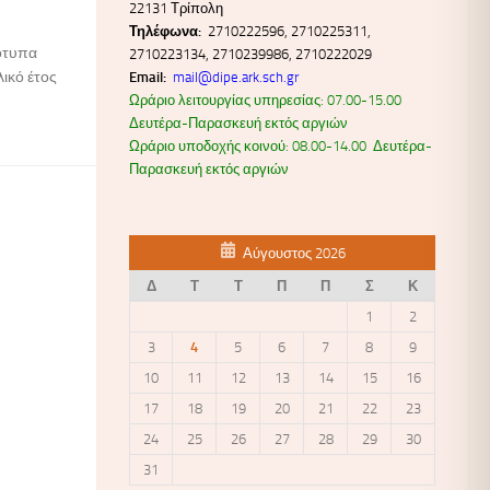
22131 Τρίπολη
Τηλέφωνα:
2710222596, 2710225311,
ότυπα
2710223134, 2710239986, 2710222029
λικό έτος
Email:
mail@dipe.ark.sch.gr
Ωράριο λειτουργίας υπηρεσίας: 07.00-15.00
Δευτέρα-Παρασκευή εκτός αργιών
Ωράριο υποδοχής κοινού: 08.00-14.00 Δευτέρα-
Παρασκευή εκτός αργιών
Αύγουστος 2026
Δ
Τ
Τ
Π
Π
Σ
Κ
1
2
3
4
5
6
7
8
9
10
11
12
13
14
15
16
17
18
19
20
21
22
23
24
25
26
27
28
29
30
31