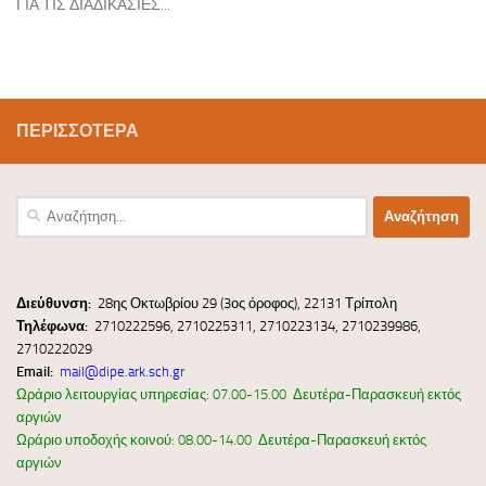
ΓΙΑ ΤΙΣ ΔΙΑΔΙΚΑΣΙΕΣ...
ΠΕΡΙΣΣΌΤΕΡΑ
Αναζήτηση
για:
Διεύ
θυνσ
η:
28ης Οκτωβρίου 29 (3ος όροφος), 22131 Τρίπολη
Τηλέφωνα:
2710222596, 2710225311, 2710223134, 2710239986,
2710222029
Email:
mail@dipe.ark.sch.gr
Ωράριο λειτουργίας υπηρεσίας: 07.00-15.00 Δευτέρα-Παρασκευή εκτός
αργιών
Ωράριο υποδοχής κοινού: 08.00-14.00 Δευτέρα-Παρασκευή εκτός
αργιών