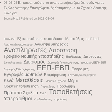
06-08-26 Επικαιροποιούνται τα ανώτατα ετήσια όρια δαπανών για τις
Σχολές Ανώτερης Επαγγελματικής Κατάρτισης και τα Σχολεία Δεύτερης
Ευκαιρία
Source: Νέα
Published on 2026-08-06
Eξ αποστάσεως εκπαίδευση
Mετατάξεις
self-test
EDUPASS
Ανάληψη υπηρεσίας
Άσκηση ιδιωτικού έργου
Αναπληρωτές
Απόσπαση
Γραφείο Νομικής Υποστήριξης
Διαθέσεις
Διευθυντές
Διορισμός
Δικαιολογητικά
Διορισμός Γενικής Αγωγής
Διορισμός ΕΕΠ -ΕΒΠ
ΕΕΠ-ΕΒΠ
Εγγραφές
Διορισμός Ειδικής Αγωγής
Εγγραφές μαθητών
Επιμόρφωση
Εργαστήρια δεξιοτήτων
Μεταθέσεις
Κενά
Μόρια
Μουσικό Σχολείο
Οριστική τοποθέτηση
Πρόσληψη
Παραιτήσεις
Τοποθετήσεις
Πρότυπα Σχολεία
Σ.Δ.Ε.
Υπεράριθμοι
Υποδιευθυντές
παραίτηση