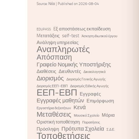
Source: Νέα
Published on 2026-08-04
Eξ αποστάσεως εκπαίδευση
EDUPASS
Mετατάξεις
self-test
Άσκηση ιδιωτικού έργου
Ανάληψη υπηρεσίας
Αναπληρωτές
Απόσπαση
Γραφείο Νομικής Υποστήριξης
Διαθέσεις
Διευθυντές
Δικαιολογητικά
Διορισμός
Διορισμός Γενικής Αγωγής
Διορισμός ΕΕΠ -ΕΒΠ
Διορισμός Ειδικής Αγωγής
ΕΕΠ-ΕΒΠ
Εγγραφές
Εγγραφές μαθητών
Επιμόρφωση
Κενά
Εργαστήρια δεξιοτήτων
Μεταθέσεις
Μόρια
Μουσικό Σχολείο
Οριστική τοποθέτηση
Παραιτήσεις
Πρότυπα Σχολεία
Πρόσληψη
Σ.Δ.Ε.
Τοποθετήσεις