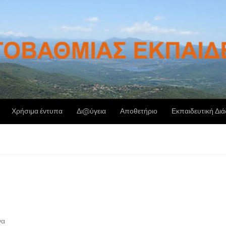
Χρήσιμα έντυπα
Δι@ύγεια
Αποθετήριο
Εκπαιδευτική Δι
να