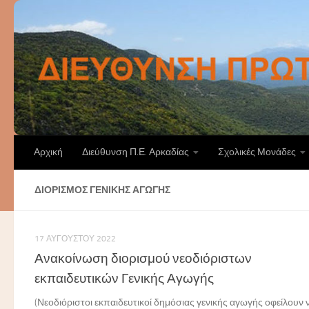
Skip to content
Αρχική
Διεύθυνση Π.Ε. Αρκαδίας
Σχολικές Μονάδες
ΔΙΟΡΙΣΜΌΣ ΓΕΝΙΚΉΣ ΑΓΩΓΉΣ
17 ΑΥΓΟΎΣΤΟΥ 2022
Ανακοίνωση διορισμού νεοδιόριστων
εκπαιδευτικών Γενικής Αγωγής
(Νεοδιόριστοι εκπαιδευτικοί δημόσιας γενικής αγωγής οφείλουν 