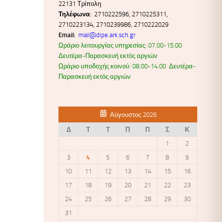
22131 Τρίπολη
Τηλέφωνα:
2710222596, 2710225311,
2710223134, 2710239986, 2710222029
Email:
mail@dipe.ark.sch.gr
Ωράριο λειτουργίας υπηρεσίας: 07.00-15.00
Δευτέρα-Παρασκευή εκτός αργιών
Ωράριο υποδοχής κοινού: 08.00-14.00 Δευτέρα-
Παρασκευή εκτός αργιών
Αύγουστος 2026
Δ
Τ
Τ
Π
Π
Σ
Κ
1
2
3
4
5
6
7
8
9
10
11
12
13
14
15
16
17
18
19
20
21
22
23
24
25
26
27
28
29
30
31