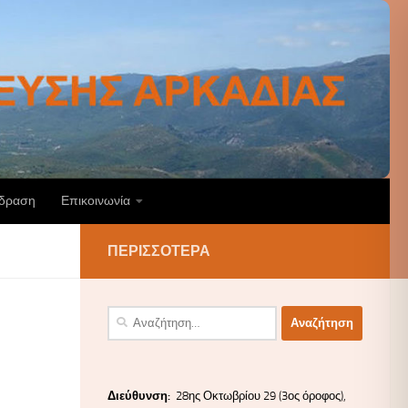
άδραση
Επικοινωνία
ΠΕΡΙΣΣΌΤΕΡΑ
Αναζήτηση
για:
Διεύ
θυνσ
η:
28ης Οκτωβρίου 29 (3ος όροφος),