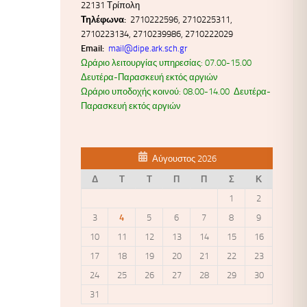
22131 Τρίπολη
Τηλέφωνα:
2710222596, 2710225311,
2710223134, 2710239986, 2710222029
Email:
mail@dipe.ark.sch.gr
Ωράριο λειτουργίας υπηρεσίας: 07.00-15.00
Δευτέρα-Παρασκευή εκτός αργιών
Ωράριο υποδοχής κοινού: 08.00-14.00 Δευτέρα-
Παρασκευή εκτός αργιών
Αύγουστος 2026
Δ
Τ
Τ
Π
Π
Σ
Κ
1
2
3
4
5
6
7
8
9
10
11
12
13
14
15
16
17
18
19
20
21
22
23
24
25
26
27
28
29
30
31