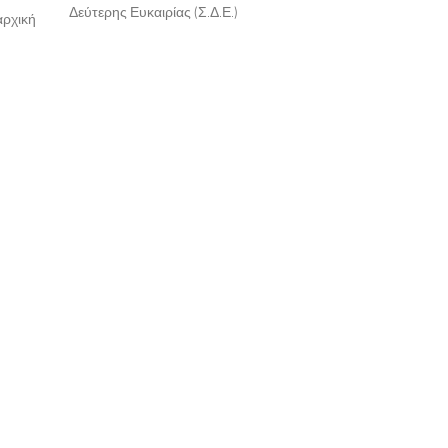
Δεύτερης Ευκαιρίας (Σ.Δ.Ε.)
αρχική