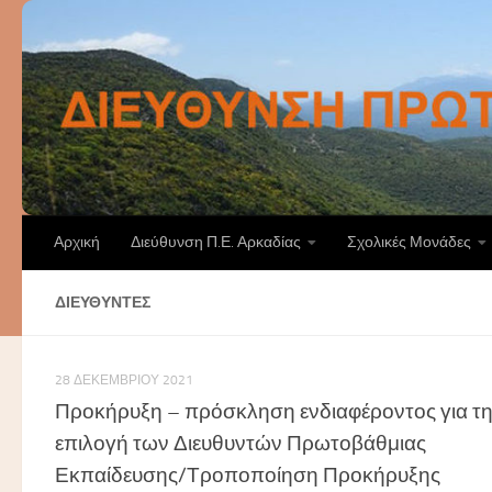
Skip to content
Αρχική
Διεύθυνση Π.Ε. Αρκαδίας
Σχολικές Μονάδες
ΔΙΕΥΘΥΝΤΈΣ
28 ΔΕΚΕΜΒΡΊΟΥ 2021
Προκήρυξη – πρόσκληση ενδιαφέροντος για τ
επιλογή των Διευθυντών Πρωτοβάθμιας
Εκπαίδευσης/Τροποποίηση Προκήρυξης