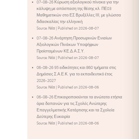
07-08-26 Κύρωση αξιολογικού πίνακα για την
κάλυψη με απόσπαση της θέσης κλ. ΠΕ03
Μαθηματικών στο ΕΣ Βρυξέλλες ΙΙΙ, με γλώσσα
διδασκαλίας την ελληνική
Source: Νέα
Published on 2026-08-07
07-08-26 Ανάρτηση Προσωρινών Ενιαίων
Αξιολογικών Πινάκων Υποψήφιων
Προϊσταμένων ΚΕ.Δ.Α.Σ.Υ.
Source: Νέα
Published on 2026-08-07
06-08-26 95 ειδικότητες και 860 τμήματα στις
Δημόσιες Σ.Α.Ε.Κ. για το εκπαιδευτικό έτος
2026-2027
Source: Νέα
Published on 2026-08-06
06-08-26 Επικαιροποιούνται τα ανώτατα ετήσια
όρια δαπανών για τις Σχολές Ανώτερης
Επαγγελματικής Κατάρτισης και τα Σχολεία
Δεύτερης Ευκαιρία
Source: Νέα
Published on 2026-08-06