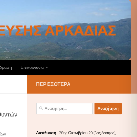
άδραση
Επικοινωνία
ΠΕΡΙΣΣΌΤΕΡΑ
Αναζήτηση
για:
θυντών
Διεύ
θυνσ
η:
28ης Οκτωβρίου 29 (3ος όροφος),
ίων