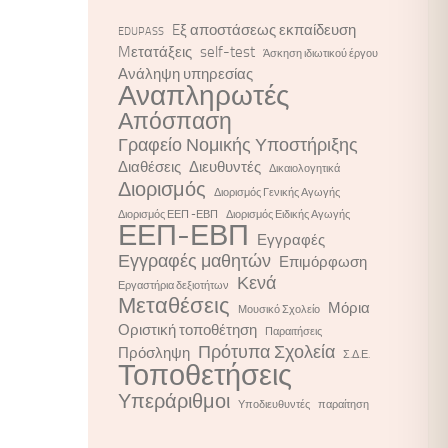
Eξ αποστάσεως εκπαίδευση
EDUPASS
Mετατάξεις
self-test
Άσκηση ιδιωτικού έργου
Ανάληψη υπηρεσίας
Αναπληρωτές
Απόσπαση
Γραφείο Νομικής Υποστήριξης
Διαθέσεις
Διευθυντές
Δικαιολογητικά
Διορισμός
Διορισμός Γενικής Αγωγής
Διορισμός ΕΕΠ -ΕΒΠ
Διορισμός Ειδικής Αγωγής
ΕΕΠ-ΕΒΠ
Εγγραφές
Εγγραφές μαθητών
Επιμόρφωση
Κενά
Εργαστήρια δεξιοτήτων
Μεταθέσεις
Μόρια
Μουσικό Σχολείο
Οριστική τοποθέτηση
Παραιτήσεις
Πρότυπα Σχολεία
Πρόσληψη
Σ.Δ.Ε.
Τοποθετήσεις
Υπεράριθμοι
Υποδιευθυντές
παραίτηση