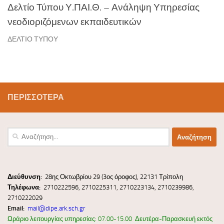
Δελτίο Τύπου Υ.ΠΑΙ.Θ. – Ανάληψη Υπηρεσίας
νεοδιοριζόμενων εκπαιδευτικών
ΔΕΛΤΙΟ ΤΥΠΟΥ
ΠΕΡΙΣΣΌΤΕΡΑ
Αναζήτηση
για:
Διεύ
θυνσ
η:
28ης Οκτωβρίου 29 (3ος όροφος), 22131 Τρίπολη
Τηλέφωνα:
2710222596, 2710225311, 2710223134, 2710239986,
2710222029
Email:
mail@dipe.ark.sch.gr
Ωράριο λειτουργίας υπηρεσίας: 07.00-15.00 Δευτέρα-Παρασκευή εκτός