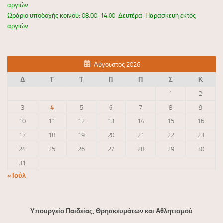
αργιών
Ωράριο υποδοχής κοινού: 08.00-14.00 Δευτέρα-Παρασκευή εκτός
αργιών
Αύγουστος 2026
Δ
Τ
Τ
Π
Π
Σ
Κ
1
2
3
4
5
6
7
8
9
10
11
12
13
14
15
16
17
18
19
20
21
22
23
24
25
26
27
28
29
30
31
« Ιούλ
Υπουργείο Παιδείας, Θρησκευμάτων και Αθλητισμού