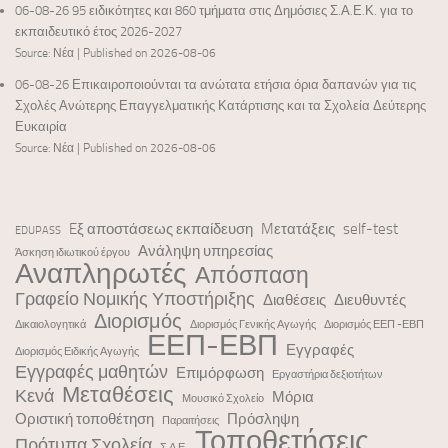
06-08-26 95 ειδικότητες και 860 τμήματα στις Δημόσιες Σ.Α.Ε.Κ. για το
εκπαιδευτικό έτος 2026-2027
Source: Νέα
Published on 2026-08-06
06-08-26 Επικαιροποιούνται τα ανώτατα ετήσια όρια δαπανών για τις
Σχολές Ανώτερης Επαγγελματικής Κατάρτισης και τα Σχολεία Δεύτερης
Ευκαιρία
Source: Νέα
Published on 2026-08-06
Eξ αποστάσεως εκπαίδευση
Mετατάξεις
self-test
EDUPASS
Ανάληψη υπηρεσίας
Άσκηση ιδιωτικού έργου
Αναπληρωτές
Απόσπαση
Γραφείο Νομικής Υποστήριξης
Διαθέσεις
Διευθυντές
Διορισμός
Δικαιολογητικά
Διορισμός Γενικής Αγωγής
Διορισμός ΕΕΠ -ΕΒΠ
ΕΕΠ-ΕΒΠ
Εγγραφές
Διορισμός Ειδικής Αγωγής
Εγγραφές μαθητών
Επιμόρφωση
Εργαστήρια δεξιοτήτων
Μεταθέσεις
Κενά
Μόρια
Μουσικό Σχολείο
Οριστική τοποθέτηση
Πρόσληψη
Παραιτήσεις
Τοποθετήσεις
Πρότυπα Σχολεία
Σ.Δ.Ε.