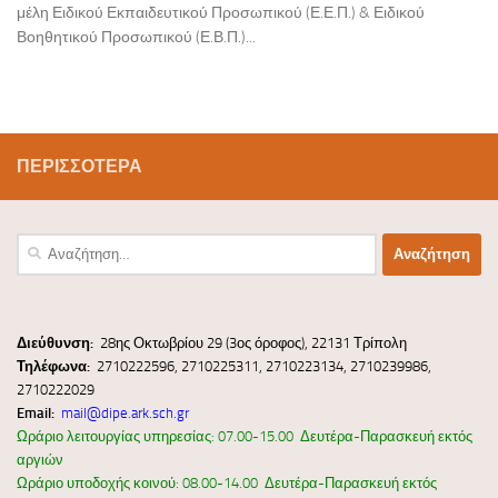
μέλη Ειδικού Εκπαιδευτικού Προσωπικού (Ε.Ε.Π.) & Ειδικού
Βοηθητικού Προσωπικού (Ε.Β.Π.)...
ΠΕΡΙΣΣΌΤΕΡΑ
Αναζήτηση
για:
Διεύ
θυνσ
η:
28ης Οκτωβρίου 29 (3ος όροφος), 22131 Τρίπολη
Τηλέφωνα:
2710222596, 2710225311, 2710223134, 2710239986,
2710222029
Email:
mail@dipe.ark.sch.gr
Ωράριο λειτουργίας υπηρεσίας: 07.00-15.00 Δευτέρα-Παρασκευή εκτός
αργιών
Ωράριο υποδοχής κοινού: 08.00-14.00 Δευτέρα-Παρασκευή εκτός