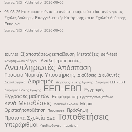
Source: Νέα
Published on 2026-08-06
06-08-26 Επικαιροποιούνται τα ανώτατα ετήσια όρια δαπανών για τις
Σχολές Ανώτερης Επαγγελματικής Κατάρτισης και τα Σχολεία Δεύτερης
Ευκαιρία
Source: Νέα
Published on 2026-08-06
Eξ αποστάσεως εκπαίδευση
Mετατάξεις
self-test
EDUPASS
Ανάληψη υπηρεσίας
Άσκηση ιδιωτικού έργου
Αναπληρωτές
Απόσπαση
Γραφείο Νομικής Υποστήριξης
Διαθέσεις
Διευθυντές
Διορισμός
Δικαιολογητικά
Διορισμός Γενικής Αγωγής
Διορισμός ΕΕΠ -ΕΒΠ
ΕΕΠ-ΕΒΠ
Εγγραφές
Διορισμός Ειδικής Αγωγής
Εγγραφές μαθητών
Επιμόρφωση
Εργαστήρια δεξιοτήτων
Μεταθέσεις
Κενά
Μόρια
Μουσικό Σχολείο
Οριστική τοποθέτηση
Πρόσληψη
Παραιτήσεις
Τοποθετήσεις
Πρότυπα Σχολεία
Σ.Δ.Ε.
Υπεράριθμοι
Υποδιευθυντές
παραίτηση