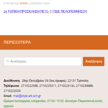
ΣΥΝΤΆΚΤΗΣ
ADMIN
·
4 ΑΠΡΙΛΊΟΥ 2025
2η ΤΟΠΙΚΗ ΠΡΟΣΚΛΗΣΗ ΠΕ70-71 ΠΔΕ ΠΕΛΟΠΟΝΝΗΣΟΥ
ΠΕΡΙΣΣΌΤΕΡΑ
Αναζήτηση
για:
Διεύ
θυνσ
η:
28ης Οκτωβρίου 29 (3ος όροφος), 22131 Τρίπολη
Τηλέφωνα:
2710222596, 2710225311, 2710223134, 2710239986,
2710222029
Email:
mail@dipe.ark.sch.gr
Ωράριο λειτουργίας υπηρεσίας: 07.00-15.00 Δευτέρα-Παρασκευή εκτός
αργιών