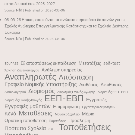
εκπαιδευτικό έτος 2026-2027
Source: Νέα
Published on 2026-08-06
06-08-26 Επικαιροποιούνται τα ανώτατα ετήσια όρια δαπανών για τις
Σχολές Ανώτερης Επαγγελματικής Κατάρτισης και τα Σχολεία Δεύτερης
Ευκαιρία
Source: Νέα
Published on 2026-08-06
Eξ αποστάσεως εκπαίδευση
Mετατάξεις
self-test
EDUPASS
Ανάληψη υπηρεσίας
Άσκηση ιδιωτικού έργου
Αναπληρωτές
Απόσπαση
Γραφείο Νομικής Υποστήριξης
Διαθέσεις
Διευθυντές
Διορισμός
Δικαιολογητικά
Διορισμός Γενικής Αγωγής
Διορισμός ΕΕΠ -ΕΒΠ
ΕΕΠ-ΕΒΠ
Εγγραφές
Διορισμός Ειδικής Αγωγής
Εγγραφές μαθητών
Επιμόρφωση
Εργαστήρια δεξιοτήτων
Μεταθέσεις
Κενά
Μόρια
Μουσικό Σχολείο
Οριστική τοποθέτηση
Πρόσληψη
Παραιτήσεις
Τοποθετήσεις
Πρότυπα Σχολεία
Σ.Δ.Ε.