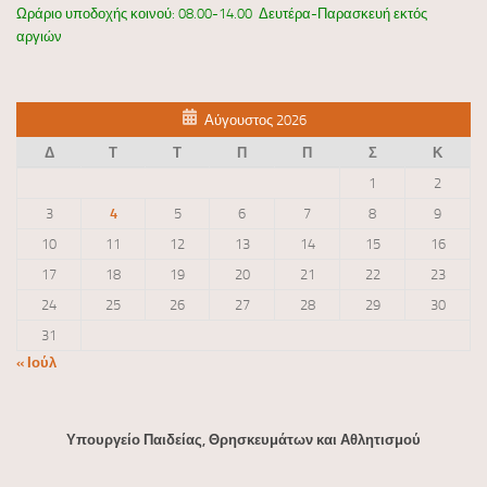
Ωράριο υποδοχής κοινού: 08.00-14.00 Δευτέρα-Παρασκευή εκτός
αργιών
Αύγουστος 2026
Δ
Τ
Τ
Π
Π
Σ
Κ
1
2
3
4
5
6
7
8
9
10
11
12
13
14
15
16
17
18
19
20
21
22
23
24
25
26
27
28
29
30
31
« Ιούλ
Υπουργείο Παιδείας, Θρησκευμάτων και Αθλητισμού