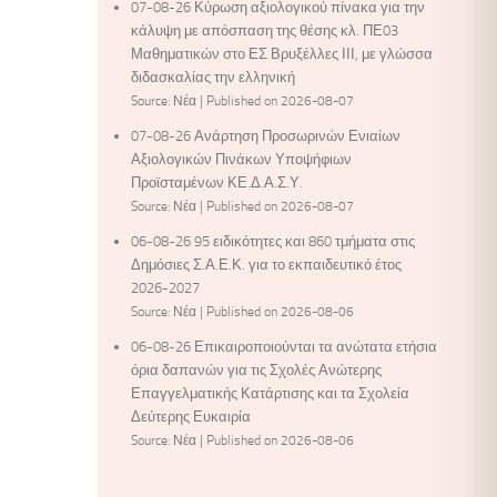
07-08-26 Κύρωση αξιολογικού πίνακα για την
κάλυψη με απόσπαση της θέσης κλ. ΠΕ03
Μαθηματικών στο ΕΣ Βρυξέλλες ΙΙΙ, με γλώσσα
διδασκαλίας την ελληνική
Source: Νέα
Published on 2026-08-07
07-08-26 Ανάρτηση Προσωρινών Ενιαίων
Αξιολογικών Πινάκων Υποψήφιων
Προϊσταμένων ΚΕ.Δ.Α.Σ.Υ.
Source: Νέα
Published on 2026-08-07
06-08-26 95 ειδικότητες και 860 τμήματα στις
Δημόσιες Σ.Α.Ε.Κ. για το εκπαιδευτικό έτος
2026-2027
Source: Νέα
Published on 2026-08-06
06-08-26 Επικαιροποιούνται τα ανώτατα ετήσια
όρια δαπανών για τις Σχολές Ανώτερης
Επαγγελματικής Κατάρτισης και τα Σχολεία
Δεύτερης Ευκαιρία
Source: Νέα
Published on 2026-08-06