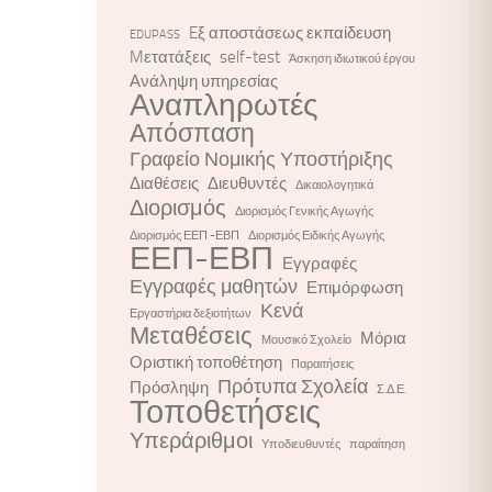
Eξ αποστάσεως εκπαίδευση
EDUPASS
Mετατάξεις
self-test
Άσκηση ιδιωτικού έργου
Ανάληψη υπηρεσίας
Αναπληρωτές
Απόσπαση
Γραφείο Νομικής Υποστήριξης
Διαθέσεις
Διευθυντές
Δικαιολογητικά
Διορισμός
Διορισμός Γενικής Αγωγής
Διορισμός ΕΕΠ -ΕΒΠ
Διορισμός Ειδικής Αγωγής
ΕΕΠ-ΕΒΠ
Εγγραφές
Εγγραφές μαθητών
Επιμόρφωση
Κενά
Εργαστήρια δεξιοτήτων
Μεταθέσεις
Μόρια
Μουσικό Σχολείο
Οριστική τοποθέτηση
Παραιτήσεις
Πρότυπα Σχολεία
Πρόσληψη
Σ.Δ.Ε.
Τοποθετήσεις
Υπεράριθμοι
Υποδιευθυντές
παραίτηση