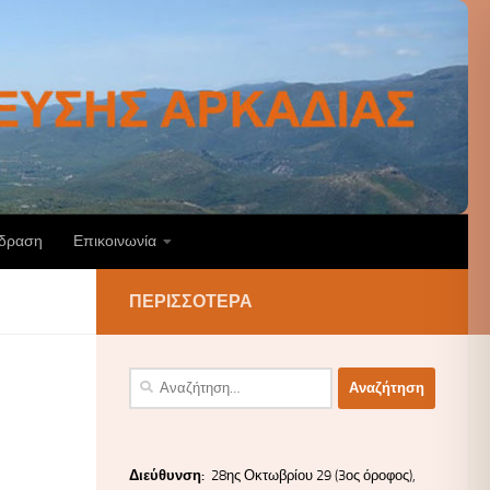
άδραση
Επικοινωνία
ΠΕΡΙΣΣΌΤΕΡΑ
Αναζήτηση
για:
Διεύ
θυνσ
η:
28ης Οκτωβρίου 29 (3ος όροφος),