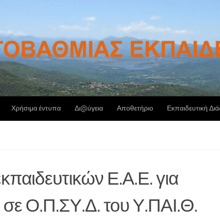
Χρήσιμα έντυπα
Δι@ύγεια
Αποθετήριο
Εκπαιδευτική Δι
αιδευτικών Ε.Α.Ε. για
σε Ο.Π.ΣΥ.Δ. του Υ.ΠΑΙ.Θ.