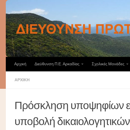
Skip to content
Αρχική
Διεύθυνση Π.Ε. Αρκαδίας
Σχολικές Μονάδες
ΑΡΧΙΚΉ
Πρόσκληση υποψηφίων εκπ
υποβολή δικαιολογητικών 