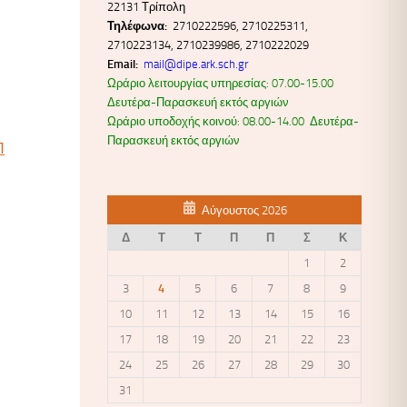
22131 Τρίπολη
Τηλέφωνα:
2710222596, 2710225311,
2710223134, 2710239986, 2710222029
Email:
mail@dipe.ark.sch.gr
Ωράριο λειτουργίας υπηρεσίας: 07.00-15.00
Δευτέρα-Παρασκευή εκτός αργιών
Ωράριο υποδοχής κοινού: 08.00-14.00 Δευτέρα-
Παρασκευή εκτός αργιών
Π
Αύγουστος 2026
Δ
Τ
Τ
Π
Π
Σ
Κ
1
2
3
4
5
6
7
8
9
10
11
12
13
14
15
16
17
18
19
20
21
22
23
24
25
26
27
28
29
30
31