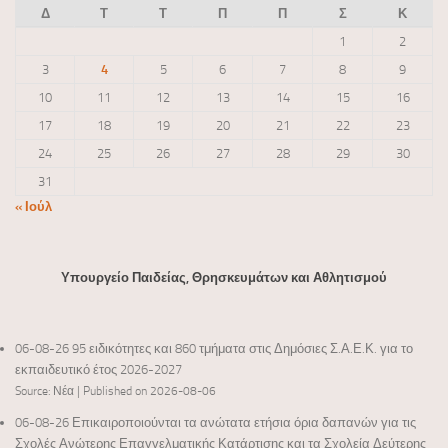
Δ
Τ
Τ
Π
Π
Σ
Κ
1
2
3
4
5
6
7
8
9
10
11
12
13
14
15
16
17
18
19
20
21
22
23
24
25
26
27
28
29
30
31
« Ιούλ
Υπουργείο Παιδείας, Θρησκευμάτων και Αθλητισμού
06-08-26 95 ειδικότητες και 860 τμήματα στις Δημόσιες Σ.Α.Ε.Κ. για το
εκπαιδευτικό έτος 2026-2027
Source: Νέα
Published on 2026-08-06
06-08-26 Επικαιροποιούνται τα ανώτατα ετήσια όρια δαπανών για τις
Σχολές Ανώτερης Επαγγελματικής Κατάρτισης και τα Σχολεία Δεύτερης