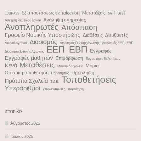
Eξ αποστάσεως εκπαίδευση
Mετατάξεις
self-test
EDUPASS
Ανάληψη υπηρεσίας
Άσκηση ιδιωτικού έργου
Αναπληρωτές
Απόσπαση
Γραφείο Νομικής Υποστήριξης
Διαθέσεις
Διευθυντές
Διορισμός
Δικαιολογητικά
Διορισμός Γενικής Αγωγής
Διορισμός ΕΕΠ -ΕΒΠ
ΕΕΠ-ΕΒΠ
Εγγραφές
Διορισμός Ειδικής Αγωγής
Εγγραφές μαθητών
Επιμόρφωση
Εργαστήρια δεξιοτήτων
Μεταθέσεις
Κενά
Μόρια
Μουσικό Σχολείο
Οριστική τοποθέτηση
Πρόσληψη
Παραιτήσεις
Τοποθετήσεις
Πρότυπα Σχολεία
Σ.Δ.Ε.
Υπεράριθμοι
Υποδιευθυντές
παραίτηση
ΙΣΤΟΡΙΚΌ
Αύγουστος 2026
Ιούλιος 2026