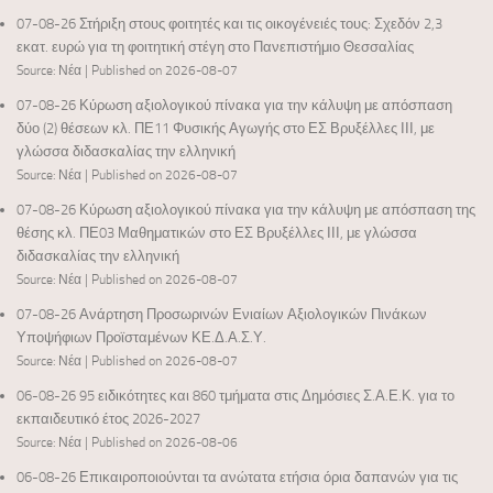
07-08-26 Στήριξη στους φοιτητές και τις οικογένειές τους: Σχεδόν 2,3
εκατ. ευρώ για τη φοιτητική στέγη στο Πανεπιστήμιο Θεσσαλίας
Source: Νέα
Published on 2026-08-07
07-08-26 Κύρωση αξιολογικού πίνακα για την κάλυψη με απόσπαση
δύο (2) θέσεων κλ. ΠΕ11 Φυσικής Αγωγής στο ΕΣ Βρυξέλλες ΙΙΙ, με
γλώσσα διδασκαλίας την ελληνική
Source: Νέα
Published on 2026-08-07
07-08-26 Κύρωση αξιολογικού πίνακα για την κάλυψη με απόσπαση της
θέσης κλ. ΠΕ03 Μαθηματικών στο ΕΣ Βρυξέλλες ΙΙΙ, με γλώσσα
διδασκαλίας την ελληνική
Source: Νέα
Published on 2026-08-07
07-08-26 Ανάρτηση Προσωρινών Ενιαίων Αξιολογικών Πινάκων
Υποψήφιων Προϊσταμένων ΚΕ.Δ.Α.Σ.Υ.
Source: Νέα
Published on 2026-08-07
06-08-26 95 ειδικότητες και 860 τμήματα στις Δημόσιες Σ.Α.Ε.Κ. για το
εκπαιδευτικό έτος 2026-2027
Source: Νέα
Published on 2026-08-06
06-08-26 Επικαιροποιούνται τα ανώτατα ετήσια όρια δαπανών για τις