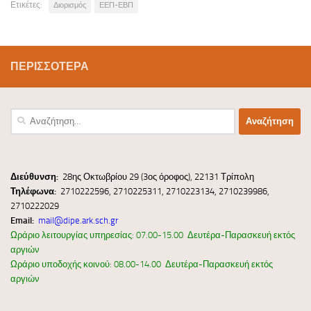
Ετικέτες:
Διορισμός
ΕΕΠ-ΕΒΠ
ΠΕΡΙΣΣΌΤΕΡΑ
Αναζήτηση
για:
Διεύ
θυνσ
η:
28ης Οκτωβρίου 29 (3ος όροφος), 22131 Τρίπολη
Τηλέφωνα:
2710222596, 2710225311, 2710223134, 2710239986,
2710222029
Email:
mail@dipe.ark.sch.gr
Ωράριο λειτουργίας υπηρεσίας: 07.00-15.00 Δευτέρα-Παρασκευή εκτός
αργιών
Ωράριο υποδοχής κοινού: 08.00-14.00 Δευτέρα-Παρασκευή εκτός
αργιών