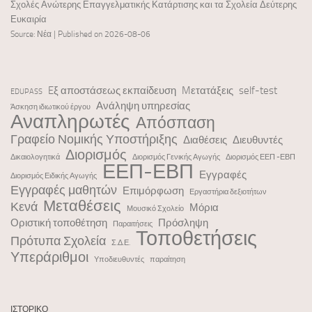
Σχολές Ανώτερης Επαγγελματικής Κατάρτισης και τα Σχολεία Δεύτερης
Ευκαιρία
Source: Νέα
Published on 2026-08-06
Eξ αποστάσεως εκπαίδευση
Mετατάξεις
self-test
EDUPASS
Ανάληψη υπηρεσίας
Άσκηση ιδιωτικού έργου
Αναπληρωτές
Απόσπαση
Γραφείο Νομικής Υποστήριξης
Διαθέσεις
Διευθυντές
Διορισμός
Δικαιολογητικά
Διορισμός Γενικής Αγωγής
Διορισμός ΕΕΠ -ΕΒΠ
ΕΕΠ-ΕΒΠ
Εγγραφές
Διορισμός Ειδικής Αγωγής
Εγγραφές μαθητών
Επιμόρφωση
Εργαστήρια δεξιοτήτων
Μεταθέσεις
Κενά
Μόρια
Μουσικό Σχολείο
Οριστική τοποθέτηση
Πρόσληψη
Παραιτήσεις
Τοποθετήσεις
Πρότυπα Σχολεία
Σ.Δ.Ε.
Υπεράριθμοι
Υποδιευθυντές
παραίτηση
ΙΣΤΟΡΙΚΌ