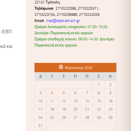
22131 Τρίπολη
Τηλέφωνα:
2710222596, 2710225311,
2710223134, 2710239986, 2710222029
Email:
mail@dipe.ark.sch.gr
Ωράριο λειτουργίας υπηρεσίας: 07.00-15.00
ΕΠ-ΕΒΠ
Δευτέρα-Παρασκευή εκτός αργιών
Ωράριο υποδοχής κοινού: 08.00-14.00 Δευτέρα-
Παρασκευή εκτός αργιών
κά και
Αύγουστος 2026
Δ
Τ
Τ
Π
Π
Σ
Κ
1
2
3
4
5
6
7
8
9
10
11
12
13
14
15
16
17
18
19
20
21
22
23
24
25
26
27
28
29
30
31