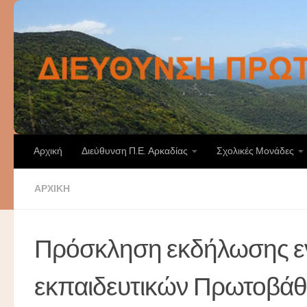
Skip to content
Αρχική
Διεύθυνση Π.Ε. Αρκαδίας
Σχολικές Μονάδες
ΑΡΧΙΚΉ
Πρόσκληση εκδήλωσης ενδ
εκπαιδευτικών Πρωτοβάθ