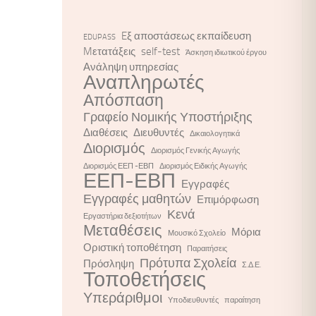
Eξ αποστάσεως εκπαίδευση
EDUPASS
Mετατάξεις
self-test
Άσκηση ιδιωτικού έργου
Ανάληψη υπηρεσίας
Αναπληρωτές
Απόσπαση
Γραφείο Νομικής Υποστήριξης
Διαθέσεις
Διευθυντές
Δικαιολογητικά
Διορισμός
Διορισμός Γενικής Αγωγής
Διορισμός ΕΕΠ -ΕΒΠ
Διορισμός Ειδικής Αγωγής
ΕΕΠ-ΕΒΠ
Εγγραφές
Εγγραφές μαθητών
Επιμόρφωση
Κενά
Εργαστήρια δεξιοτήτων
Μεταθέσεις
Μόρια
Μουσικό Σχολείο
Οριστική τοποθέτηση
Παραιτήσεις
Πρότυπα Σχολεία
Πρόσληψη
Σ.Δ.Ε.
Τοποθετήσεις
Υπεράριθμοι
Υποδιευθυντές
παραίτηση