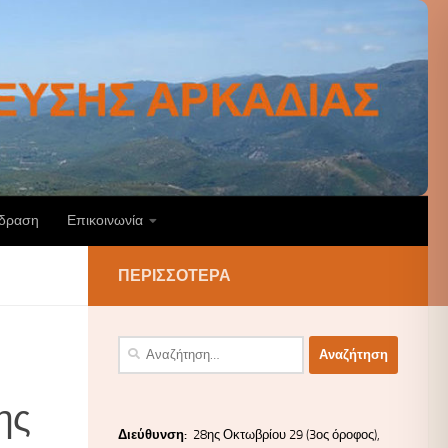
άδραση
Επικοινωνία
ΠΕΡΙΣΣΌΤΕΡΑ
Αναζήτηση
για:
ης
Διεύ
θυνσ
η:
28ης Οκτωβρίου 29 (3ος όροφος),