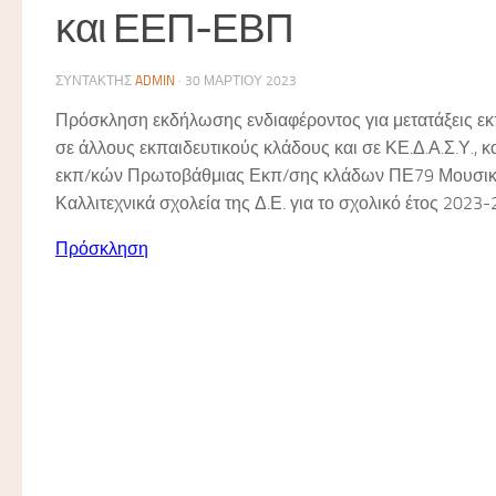
και ΕΕΠ-ΕΒΠ
ΣΥΝΤΆΚΤΗΣ
ADMIN
·
30 ΜΑΡΤΊΟΥ 2023
Πρόσκληση εκδήλωσης ενδιαφέροντος για μετατάξεις 
σε άλλους εκπαιδευτικούς κλάδους και σε ΚΕ.Δ.Α.Σ.Υ., 
εκπ/κών Πρωτοβάθμιας Εκπ/σης κλάδων ΠΕ79 Μουσικής
Καλλιτεχνικά σχολεία της Δ.Ε. για το σχολικό έτος 2023
Πρόσκληση