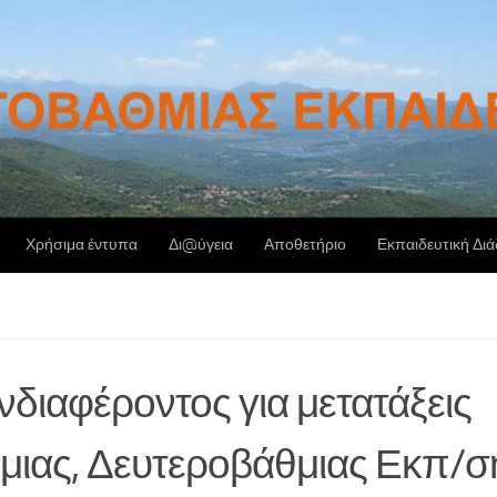
Χρήσιμα έντυπα
Δι@ύγεια
Αποθετήριο
Εκπαιδευτική Δι
ιαφέροντος για μετατάξεις
μιας, Δευτεροβάθμιας Εκπ/σ