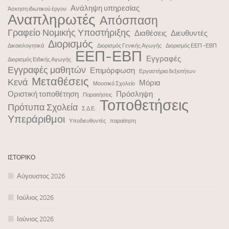
Ανάληψη υπηρεσίας
Άσκηση ιδιωτικού έργου
Αναπληρωτές
Απόσπαση
Γραφείο Νομικής Υποστήριξης
Διαθέσεις
Διευθυντές
Διορισμός
Δικαιολογητικά
Διορισμός Γενικής Αγωγής
Διορισμός ΕΕΠ -ΕΒΠ
ΕΕΠ-ΕΒΠ
Εγγραφές
Διορισμός Ειδικής Αγωγής
Εγγραφές μαθητών
Επιμόρφωση
Εργαστήρια δεξιοτήτων
Μεταθέσεις
Κενά
Μόρια
Μουσικό Σχολείο
Οριστική τοποθέτηση
Πρόσληψη
Παραιτήσεις
Τοποθετήσεις
Πρότυπα Σχολεία
Σ.Δ.Ε.
Υπεράριθμοι
Υποδιευθυντές
παραίτηση
ΙΣΤΟΡΙΚΌ
Αύγουστος 2026
Ιούλιος 2026
Ιούνιος 2026