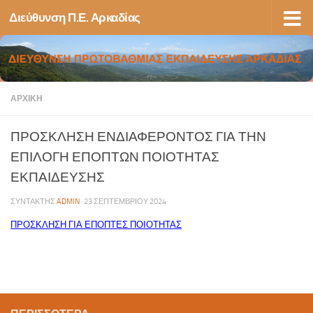
Διεύθυνση Π.Ε. Αρκαδίας
Skip to content
ΑΡΧΙΚΉ
ΠΡΟΣΚΛΗΣΗ ΕΝΔΙΑΦΕΡΟΝΤΟΣ ΓΙΑ ΤΗΝ
ΕΠΙΛΟΓΗ ΕΠΟΠΤΩΝ ΠΟΙΟΤΗΤΑΣ
ΕΚΠΑΙΔΕΥΣΗΣ
ΣΥΝΤΆΚΤΗΣ
ADMIN
·
23 ΣΕΠΤΕΜΒΡΊΟΥ 2024
ΠΡΟΣΚΛΗΣΗ ΓΙΑ ΕΠΟΠΤΕΣ ΠΟΙΟΤΗΤΑΣ