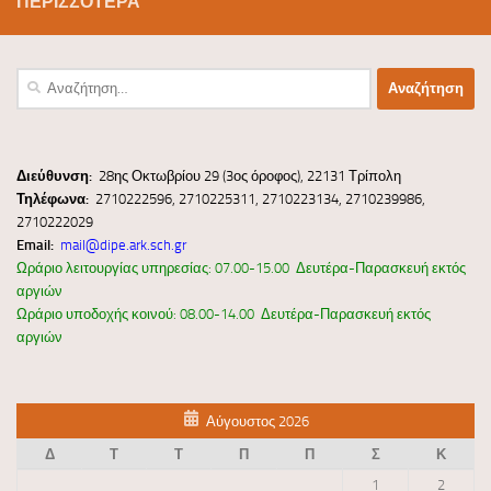
ΠΕΡΙΣΣΌΤΕΡΑ
Αναζήτηση
για:
Διεύ
θυνσ
η:
28ης Οκτωβρίου 29 (3ος όροφος), 22131 Τρίπολη
Τηλέφωνα:
2710222596, 2710225311, 2710223134, 2710239986,
2710222029
Email:
mail@dipe.ark.sch.gr
Ωράριο λειτουργίας υπηρεσίας: 07.00-15.00 Δευτέρα-Παρασκευή εκτός
αργιών
Ωράριο υποδοχής κοινού: 08.00-14.00 Δευτέρα-Παρασκευή εκτός
αργιών
Αύγουστος 2026
Δ
Τ
Τ
Π
Π
Σ
Κ
1
2