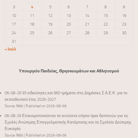
3
4
5
6
7
8
9
10
11
12
13
14
15
16
17
18
19
20
21
22
23
24
25
26
27
28
29
30
31
« Ιούλ
Υπουργείο Παιδείας, Θρησκευμάτων και Αθλητισμού
06-08-26 95 ειδικότητες και 860 τμήματα στις Δημόσιες Σ.Α.Ε.Κ. για το
εκπαιδευτικό έτος 2026-2027
Source: Νέα
Published on 2026-08-06
06-08-26 Επικαιροποιούνται τα ανώτατα ετήσια όρια δαπανών για τις
Σχολές Ανώτερης Επαγγελματικής Κατάρτισης και τα Σχολεία Δεύτερης
Ευκαιρία
Source: Νέα
Published on 2026-08-06