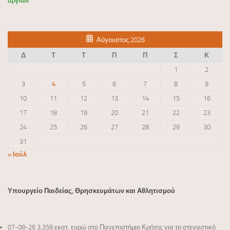
αργιών
Αύγουστος 2026
Δ
Τ
Τ
Π
Π
Σ
Κ
1
2
3
4
5
6
7
8
9
10
11
12
13
14
15
16
17
18
19
20
21
22
23
24
25
26
27
28
29
30
31
« Ιούλ
Υπουργείο Παιδείας, Θρησκευμάτων και Αθλητισμού
07-08-26 3,358 εκατ. ευρώ στο Πανεπιστήμιο Κρήτης για το στεγαστικό