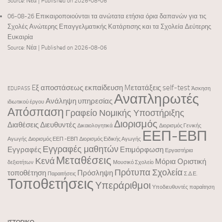
Source: Νέα
Published on 2026-08-06
06-08-26 Επικαιροποιούνται τα ανώτατα ετήσια όρια δαπανών για τις
Σχολές Ανώτερης Επαγγελματικής Κατάρτισης και τα Σχολεία Δεύτερης
Ευκαιρία
Source: Νέα
Published on 2026-08-06
Eξ αποστάσεως εκπαίδευση
Mετατάξεις
self-test
EDUPASS
Άσκηση
Αναπληρωτές
Ανάληψη υπηρεσίας
ιδιωτικού έργου
Απόσπαση
Γραφείο Νομικής Υποστήριξης
Διορισμός
Διαθέσεις
Διευθυντές
Δικαιολογητικά
Διορισμός Γενικής
ΕΕΠ-ΕΒΠ
Αγωγής
Διορισμός ΕΕΠ -ΕΒΠ
Διορισμός Ειδικής Αγωγής
Εγγραφές μαθητών
Εγγραφές
Επιμόρφωση
Εργαστήρια
Μεταθέσεις
Κενά
Μόρια
Οριστική
δεξιοτήτων
Μουσικό Σχολείο
Πρότυπα Σχολεία
τοποθέτηση
Πρόσληψη
Παραιτήσεις
Σ.Δ.Ε.
Τοποθετήσεις
Υπεράριθμοι
Υποδιευθυντές
παραίτηση