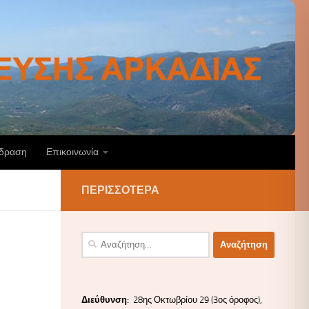
άδραση
Επικοινωνία
ΠΕΡΙΣΣΌΤΕΡΑ
Αναζήτηση
για:
Διεύ
θυνσ
η:
28ης Οκτωβρίου 29 (3ος όροφος),