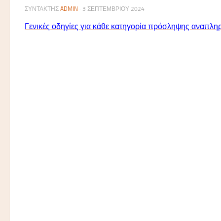
ΣΥΝΤΆΚΤΗΣ
ADMIN
·
3 ΣΕΠΤΕΜΒΡΊΟΥ 2024
Γενικές οδηγίες για κάθε κατηγορία πρόσληψης αναπλ