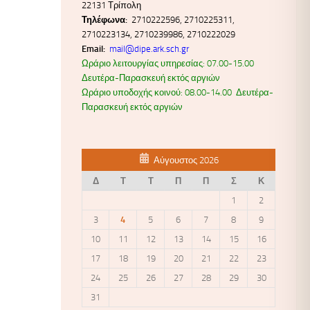
22131 Τρίπολη
Τηλέφωνα:
2710222596, 2710225311,
2710223134, 2710239986, 2710222029
Email:
mail@dipe.ark.sch.gr
Ωράριο λειτουργίας υπηρεσίας: 07.00-15.00
Δευτέρα-Παρασκευή εκτός αργιών
Ωράριο υποδοχής κοινού: 08.00-14.00 Δευτέρα-
Παρασκευή εκτός αργιών
Αύγουστος 2026
Δ
Τ
Τ
Π
Π
Σ
Κ
1
2
3
4
5
6
7
8
9
10
11
12
13
14
15
16
17
18
19
20
21
22
23
24
25
26
27
28
29
30
31