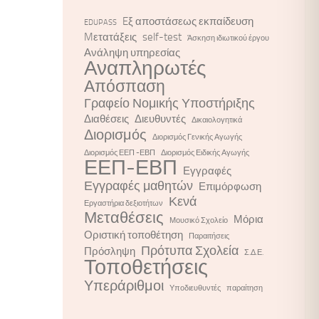
Eξ αποστάσεως εκπαίδευση
EDUPASS
Mετατάξεις
self-test
Άσκηση ιδιωτικού έργου
Ανάληψη υπηρεσίας
Αναπληρωτές
Απόσπαση
Γραφείο Νομικής Υποστήριξης
Διαθέσεις
Διευθυντές
Δικαιολογητικά
Διορισμός
Διορισμός Γενικής Αγωγής
Διορισμός ΕΕΠ -ΕΒΠ
Διορισμός Ειδικής Αγωγής
ΕΕΠ-ΕΒΠ
Εγγραφές
Εγγραφές μαθητών
Επιμόρφωση
Κενά
Εργαστήρια δεξιοτήτων
Μεταθέσεις
Μόρια
Μουσικό Σχολείο
Οριστική τοποθέτηση
Παραιτήσεις
Πρότυπα Σχολεία
Πρόσληψη
Σ.Δ.Ε.
Τοποθετήσεις
Υπεράριθμοι
Υποδιευθυντές
παραίτηση