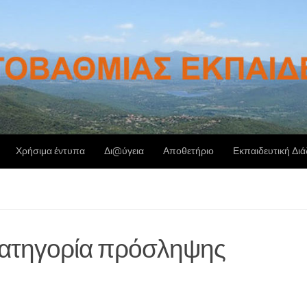
Χρήσιμα έντυπα
Δι@ύγεια
Αποθετήριο
Εκπαιδευτική Δι
 κατηγορία πρόσληψης