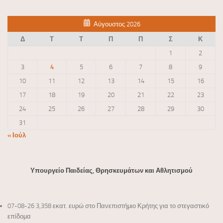
Αύγουστος 2026
Δ
Τ
Τ
Π
Π
Σ
Κ
1
2
3
4
5
6
7
8
9
10
11
12
13
14
15
16
17
18
19
20
21
22
23
24
25
26
27
28
29
30
31
« Ιούλ
Υπουργείο Παιδείας, Θρησκευμάτων και Αθλητισμού
07-08-26 3,358 εκατ. ευρώ στο Πανεπιστήμιο Κρήτης για το στεγαστικό
επίδομα