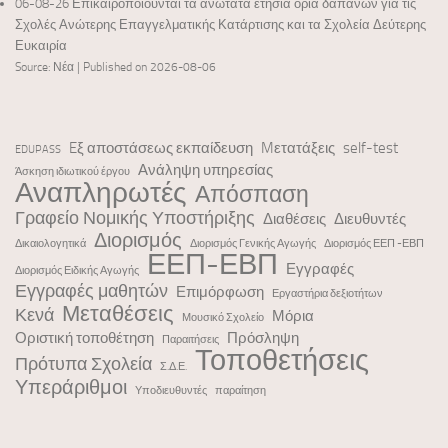
06-08-26 Επικαιροποιούνται τα ανώτατα ετήσια όρια δαπανών για τις
Σχολές Ανώτερης Επαγγελματικής Κατάρτισης και τα Σχολεία Δεύτερης
Ευκαιρία
Source: Νέα
Published on 2026-08-06
Eξ αποστάσεως εκπαίδευση
Mετατάξεις
self-test
EDUPASS
Ανάληψη υπηρεσίας
Άσκηση ιδιωτικού έργου
Αναπληρωτές
Απόσπαση
Γραφείο Νομικής Υποστήριξης
Διαθέσεις
Διευθυντές
Διορισμός
Δικαιολογητικά
Διορισμός Γενικής Αγωγής
Διορισμός ΕΕΠ -ΕΒΠ
ΕΕΠ-ΕΒΠ
Εγγραφές
Διορισμός Ειδικής Αγωγής
Εγγραφές μαθητών
Επιμόρφωση
Εργαστήρια δεξιοτήτων
Μεταθέσεις
Κενά
Μόρια
Μουσικό Σχολείο
Οριστική τοποθέτηση
Πρόσληψη
Παραιτήσεις
Τοποθετήσεις
Πρότυπα Σχολεία
Σ.Δ.Ε.
Υπεράριθμοι
Υποδιευθυντές
παραίτηση