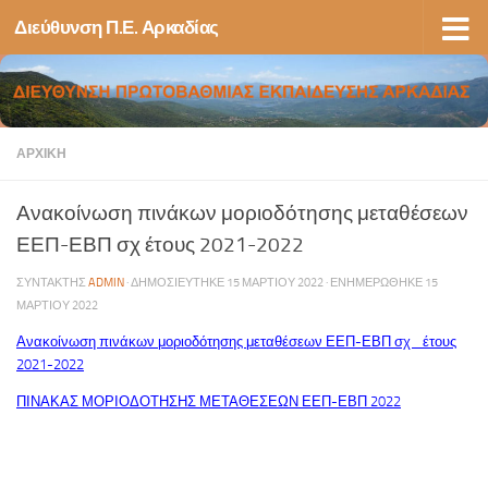
Διεύθυνση Π.Ε. Αρκαδίας
Skip to content
ΑΡΧΙΚΉ
Ανακοίνωση πινάκων μοριοδότησης μεταθέσεων
ΕΕΠ-ΕΒΠ σχ έτους 2021-2022
ΣΥΝΤΆΚΤΗΣ
ADMIN
· ΔΗΜΟΣΙΕΎΤΗΚΕ
15 ΜΑΡΤΊΟΥ 2022
· ΕΝΗΜΕΡΏΘΗΚΕ
15
ΜΑΡΤΊΟΥ 2022
Ανακοίνωση πινάκων μοριοδότησης μεταθέσεων ΕΕΠ-ΕΒΠ σχ_ έτους
2021-2022
ΠΙΝΑΚΑΣ ΜΟΡΙΟΔΟΤΗΣΗΣ
ΜΕΤΑΘΕΣΕΩΝ
ΕΕΠ-ΕΒΠ 2022