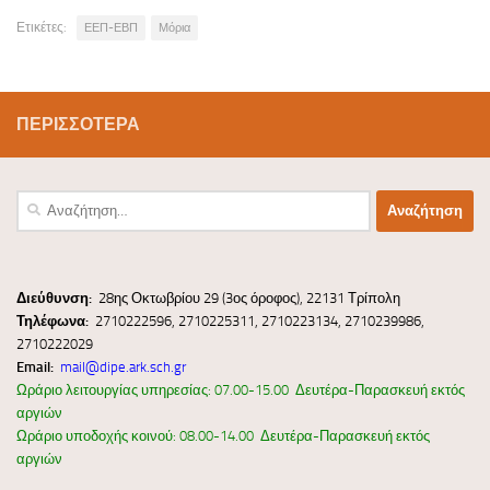
Ετικέτες:
ΕΕΠ-ΕΒΠ
Μόρια
ΠΕΡΙΣΣΌΤΕΡΑ
Αναζήτηση
για:
Διεύ
θυνσ
η:
28ης Οκτωβρίου 29 (3ος όροφος), 22131 Τρίπολη
Τηλέφωνα:
2710222596, 2710225311, 2710223134, 2710239986,
2710222029
Email:
mail@dipe.ark.sch.gr
Ωράριο λειτουργίας υπηρεσίας: 07.00-15.00 Δευτέρα-Παρασκευή εκτός
αργιών
Ωράριο υποδοχής κοινού: 08.00-14.00 Δευτέρα-Παρασκευή εκτός
αργιών