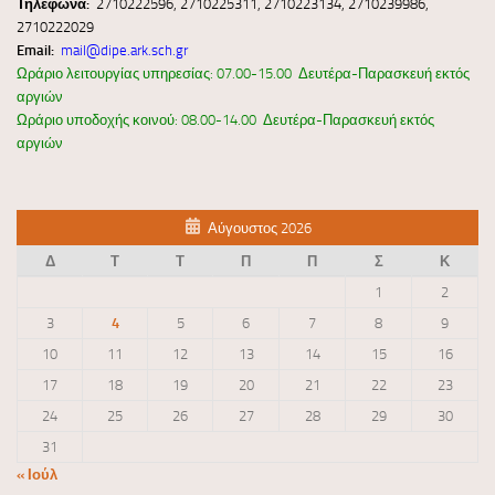
Τηλέφωνα:
2710222596, 2710225311, 2710223134, 2710239986,
2710222029
Email:
mail@dipe.ark.sch.gr
Ωράριο λειτουργίας υπηρεσίας: 07.00-15.00 Δευτέρα-Παρασκευή εκτός
αργιών
Ωράριο υποδοχής κοινού: 08.00-14.00 Δευτέρα-Παρασκευή εκτός
αργιών
Αύγουστος 2026
Δ
Τ
Τ
Π
Π
Σ
Κ
1
2
3
4
5
6
7
8
9
10
11
12
13
14
15
16
17
18
19
20
21
22
23
24
25
26
27
28
29
30
31
« Ιούλ