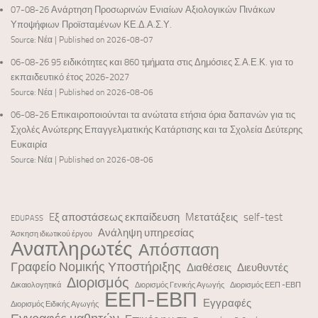
07-08-26 Ανάρτηση Προσωρινών Ενιαίων Αξιολογικών Πινάκων
Υποψήφιων Προϊσταμένων ΚΕ.Δ.Α.Σ.Υ.
Source: Νέα
Published on 2026-08-07
06-08-26 95 ειδικότητες και 860 τμήματα στις Δημόσιες Σ.Α.Ε.Κ. για το
εκπαιδευτικό έτος 2026-2027
Source: Νέα
Published on 2026-08-06
06-08-26 Επικαιροποιούνται τα ανώτατα ετήσια όρια δαπανών για τις
Σχολές Ανώτερης Επαγγελματικής Κατάρτισης και τα Σχολεία Δεύτερης
Ευκαιρία
Source: Νέα
Published on 2026-08-06
Eξ αποστάσεως εκπαίδευση
Mετατάξεις
self-test
EDUPASS
Ανάληψη υπηρεσίας
Άσκηση ιδιωτικού έργου
Αναπληρωτές
Απόσπαση
Γραφείο Νομικής Υποστήριξης
Διαθέσεις
Διευθυντές
Διορισμός
Δικαιολογητικά
Διορισμός Γενικής Αγωγής
Διορισμός ΕΕΠ -ΕΒΠ
ΕΕΠ-ΕΒΠ
Εγγραφές
Διορισμός Ειδικής Αγωγής