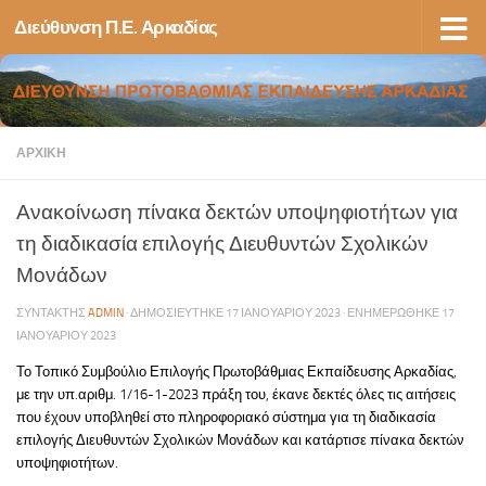
Διεύθυνση Π.Ε. Αρκαδίας
Skip to content
ΑΡΧΙΚΉ
Ανακοίνωση πίνακα δεκτών υποψηφιοτήτων για
τη διαδικασία επιλογής Διευθυντών Σχολικών
Μονάδων
ΣΥΝΤΆΚΤΗΣ
ADMIN
· ΔΗΜΟΣΙΕΎΤΗΚΕ
17 ΙΑΝΟΥΑΡΊΟΥ 2023
· ΕΝΗΜΕΡΏΘΗΚΕ
17
ΙΑΝΟΥΑΡΊΟΥ 2023
Το Τοπικό Συμβούλιο Επιλογής Πρωτοβάθμιας Εκπαίδευσης Αρκαδίας,
με την υπ.αριθμ. 1/16-1-2023 πράξη του, έκανε δεκτές όλες τις αιτήσεις
που έχουν υποβληθεί στο πληροφοριακό σύστημα για τη διαδικασία
επιλογής Διευθυντών Σχολικών Μονάδων και κατάρτισε πίνακα δεκτών
υποψηφιοτήτων.